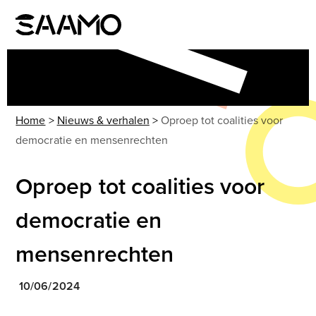
Skip
to
Open
Close
content
mobile
mobile
menu
menu
Home
>
Nieuws & verhalen
>
Oproep tot coalities voor
democratie en mensenrechten
Oproep tot coalities voor
democratie en
mensenrechten
10/06/2024