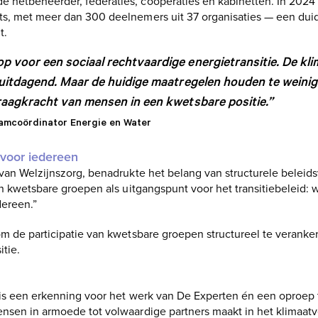
 netbeheerder, federaties, coöperaties en kabinetten. In 2024
s, met meer dan 300 deelnemers uit 37 organisaties — een duide
t.
 voor een sociaal rechtvaardige energietransitie. De kl
 uitdagend. Maar de huidige maatregelen houden te weini
raagkracht van mensen in een kwetsbare positie.”
eamcoördinator Energie en Water
voor iedereen
 van Welzijnszorg, benadrukte het belang van structurele belei
an kwetsbare groepen als uitgangspunt voor het transitiebeleid: 
dereen.”
m de participatie van kwetsbare groepen structureel te veranker
itie.
 is een erkenning voor het werk van De Experten én een oproep
nsen in armoede tot volwaardige partners maakt in het klimaat