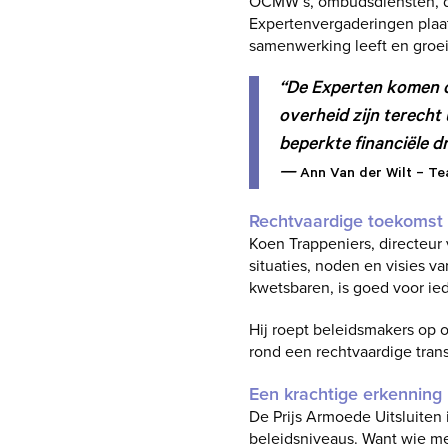
OCMW’s, ombudsdiensten, de
Expertenvergaderingen plaat
samenwerking leeft en groei
“De Experten komen op
overheid zijn terecht
beperkte financiële d
—
Ann Van der Wilt – T
Rechtvaardige toekomst 
Koen Trappeniers, directeur
situaties, noden en visies v
kwetsbaren, is goed voor ie
Hij roept beleidsmakers op o
rond een rechtvaardige trans
Een krachtige erkenning
De Prijs Armoede Uitsluiten
beleidsniveaus. Want wie me