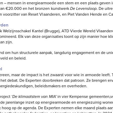
n – mensen in energiearmoede een stem en een plaats geven in 
 van €20.000 en het bronzen kunstwerk
De Levensloop
. De uitr
 en voorzitter van Reset Vlaanderen, en Piet Vanden Hende en Ca
rden
k Welzijnsschakel Kantel (Brugge), ATD Vierde Wereld Vlaander
mineerd. Elk van deze organisaties toont op zijn manier hoe kl
an zijn.
d om hun structurele aanpak, langdurig engagement en de un
eld en beleid.
el
dereen, maar de impact is het zwaarst voor wie in armoede leeft
t het debat. De Experten doorbreken dat patroon. Ze brengen e
energiedeskundigen, beleidsmakers en overheden.
project
‘De klimaatstem van MIA’
in vier Kempense gemeenten,vo
 de jarenlange inzet op energiearmoede en energiezuinig wonen
ok hoog op de agenda. De Experten nemen elke maand plaats aan