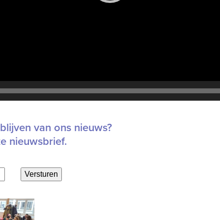
blijven van ons nieuws?
ze nieuwsbrief.
Versturen