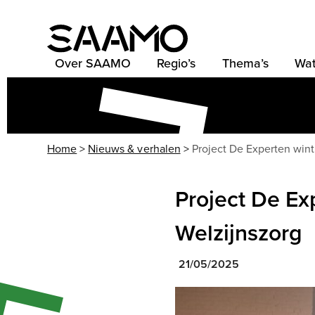
Skip
to
content
Over SAAMO
Regio’s
Thema’s
Wat
Home
>
Nieuws & verhalen
>
Project De Experten wint
Project De Ex
Welzijnszorg
21/05/2025
Use
the