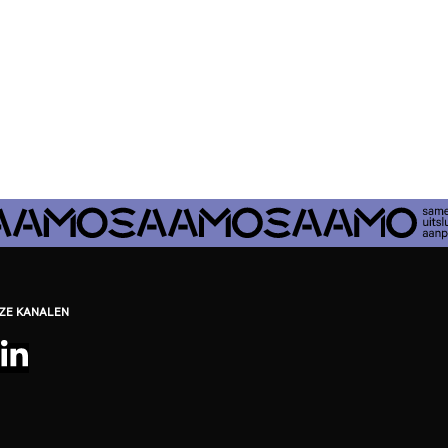
EZE KANALEN
be
ebook
nstagram
LinkedIn