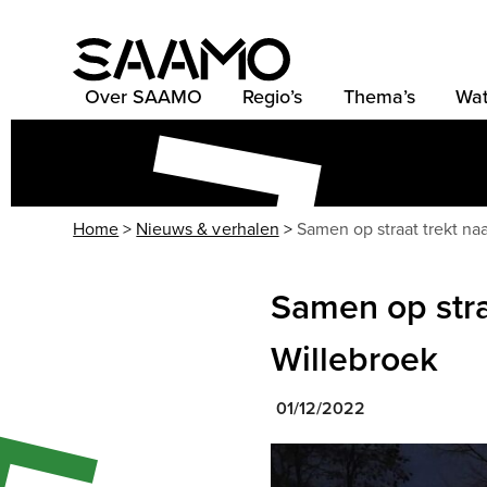
Skip
to
content
Over SAAMO
Regio’s
Thema’s
Wat
Home
>
Nieuws & verhalen
>
Samen op straat trekt na
Samen op stra
Willebroek
01/12/2022
Use
the