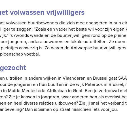
 volwassen vrijwilligers
met volwassen buurtbewoners die zich mee engageren in hun ei
liger te zeggen: “Zoals een vader het beste wil voor zijn eigen k
jk.” ‘s Avonds wandelen de buurtvrijwilligers rond op de pleine
voor jongeren, andere bewoners en lokale autoriteiten. Ze doen 
 pleintjes aanwezig is. Zo waren de Antwerpse buurtvrijwilliger
mpioenschap voetbal.
gezocht
n uitrollen in andere wijken in Vlaanderen en Brussel gaat S
or de jongeren en hun buurten in de wijk Peterbos in Brussel,
en in Muide-Meulestede-Afrikalaan in Gent. Ben je vertrouwd met
ken? Zie je kansen in jongeren, waar anderen hen als overlast b
n en heel diverse relaties uitbouwen? Zie jij snel het verband
nbeveling? Dan is Samen op straat misschien iets voor jou.