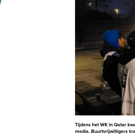
left
and
right
arrow
keys
to
access
the
carousel
navigation
buttons
Tijdens het WK in Qatar kw
media. Buurtvrijwilligers t