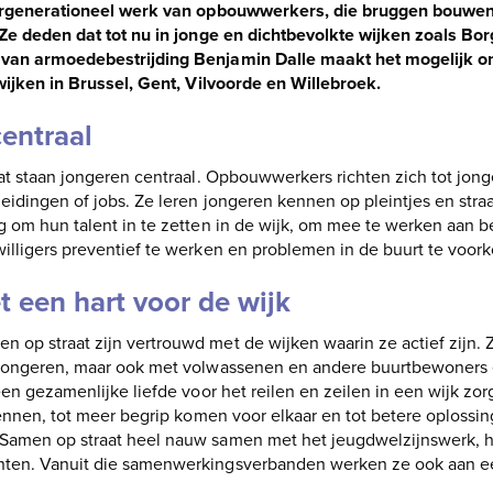
tergenerationeel werk van opbouwwerkers, die bruggen bouwen
 Ze deden dat tot nu in jonge en dichtbevolkte wijken zoals Bo
van armoedebestrijding Benjamin Dalle maakt het mogelijk o
wijken in Brussel, Gent, Vilvoorde en Willebroek.
entraal
aat staan jongeren centraal. Opbouwwerkers richten zich tot jon
leidingen of jobs. Ze leren jongeren kennen op pleintjes en str
g om hun talent in te zetten in de wijk, om mee te werken aan 
illigers preventief te werken en problemen in de buurt te voor
een hart voor de wijk
op straat zijn vertrouwd met de wijken waarin ze actief zijn.
 jongeren, maar ook met volwassenen en andere buurtbewoners 
een gezamenlijke liefde voor het reilen en zeilen in een wijk zo
kennen, tot meer begrip komen voor elkaar en tot betere oploss
Samen op straat heel nauw samen met het jeugdwelzijnswerk, 
ten. Vanuit die samenwerkingsverbanden werken ze ook aan ee