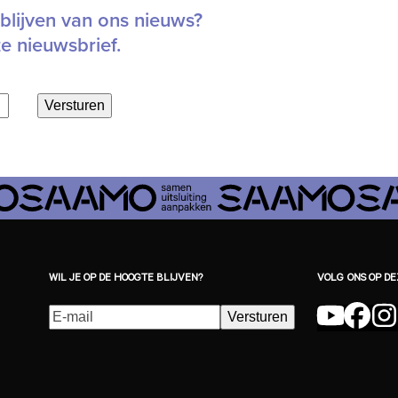
blijven van ons nieuws?
ze nieuwsbrief.
Versturen
WIL JE OP DE HOOGTE BLIJVEN?
VOLG ONS OP D
E-
Versturen
YouTu
Fac
I
mailadres
(Vereist)