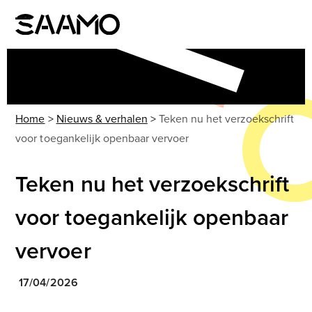
Skip
to
Open
Close
content
mobile
mobile
menu
menu
Home
>
Nieuws & verhalen
>
Teken nu het verzoekschrift
voor toegankelijk openbaar vervoer
Teken nu het verzoekschrift
voor toegankelijk openbaar
vervoer
17/04/2026