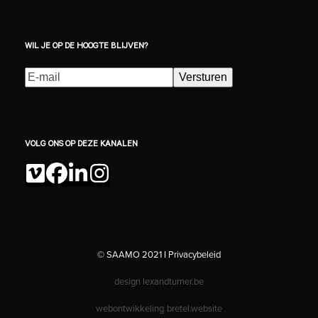
WIL JE OP DE HOOGTE BLIJVEN?
E-
Versturen
mailadres
(Vereist)
VOLG ONS OP DEZE KANALEN
Vimeo
Facebook
LinkedIn
Instagram
© SAAMO 2021 I
Privacybeleid
design
lexandturner.be
webontwikkeling
bretel.website