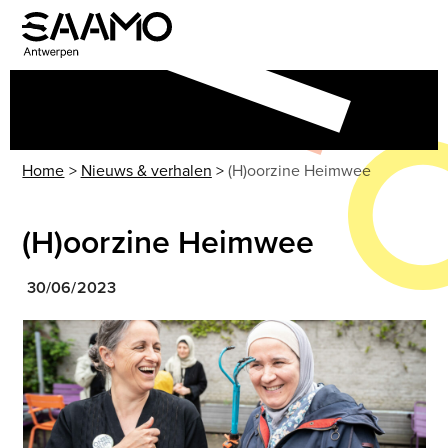
Skip
to
Open
Close
content
mobile
mobile
menu
menu
Home
>
Nieuws & verhalen
>
(H)oorzine Heimwee
(H)oorzine Heimwee
30/06/2023
Use
the
left
and
right
arrow