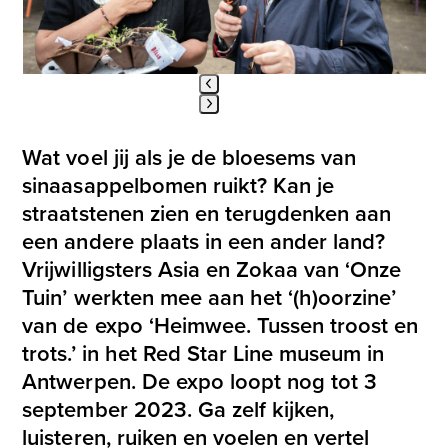
keys
to
access
the
carousel
Press
navigation
escape
buttons
Wat voel jij als je de bloesems van
to
sinaasappelbomen ruikt? Kan je
go
straatstenen zien en terugdenken aan
to
the
een andere plaats in een ander land?
first
Vrijwilligsters Asia en Zokaa van ‘Onze
slide
Tuin’ werkten mee aan het ‘(h)oorzine’
van de expo ‘Heimwee. Tussen troost en
trots.’ in het Red Star Line museum in
Antwerpen. De expo loopt nog tot 3
september 2023. Ga zelf kijken,
luisteren, ruiken en voelen en vertel