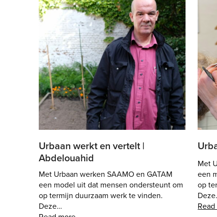
Urbaan werkt en vertelt |
Urba
Abdelouahid
Met 
Met Urbaan werken SAAMO en GATAM
een m
een model uit dat mensen ondersteunt om
op te
op termijn duurzaam werk te vinden.
Deze
Deze…
Read
Read more