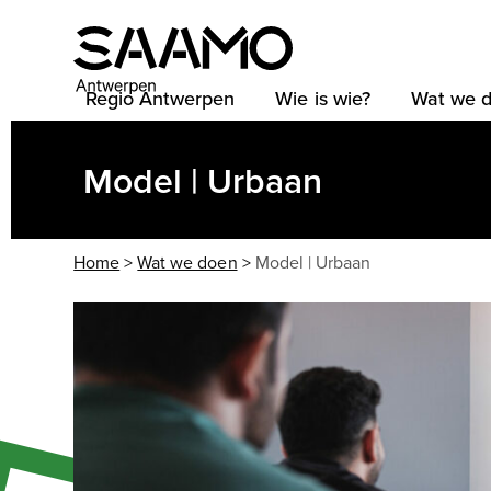
Skip
to
content
Regio Antwerpen
Wie is wie?
Wat we 
Model | Urbaan
Home
>
Wat we doen
>
Model | Urbaan