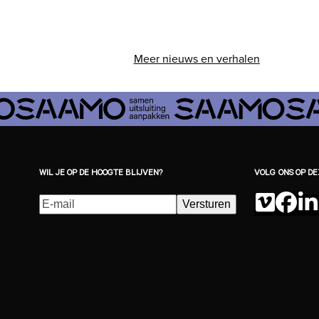
Meer nieuws en verhalen
WIL JE OP DE HOOGTE BLIJVEN?
VOLG ONS OP D
E-
Versturen
Vimeo
Fac
L
mailadres
(Vereist)