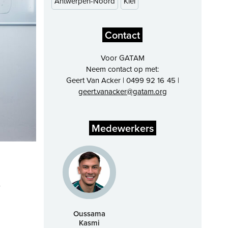
Antwerpen-Noord
Kiel
Contact
Voor GATAM
Neem contact op met:
Geert Van Acker | 0499 92 16 45 |
geert.vanacker@gatam.org
Medewerkers
.
Oussama
Kasmi