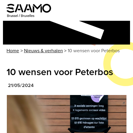
Skip
to
Open
Close
content
mobile
mobile
menu
menu
Home
>
Nieuws & verhalen
>
10 wensen voor Peterbos
10 wensen voor Peterbos
21/05/2024
Use
the
left
and
right
arrow