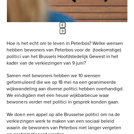
keys
to
access
the
carousel
Press
navigation
Hoe is het echt om te leven in Peterbos? Welke wensen
escape
buttons
hebben bewoners van Peterbos voor de (toekomstige)
to
politici van het Brussels Hoofdstedelijk Gewest in het
go
kader van de verkiezingen van 9 juni?
to
the
Samen met bewoners hebben we 10 wensen
first
geformuleerd die we op 18 mei na een geanimeerde
slide
wijkwandeling aan diverse politici hebben overhandigd.
We eindigden met een heuse wijkbarbecue waar
bewoners verder met politici in gesprek konden gaan.
We doen een appel op alle Brusselse politici om na de
verkiezingen werk te maken van een sociaal beleid
waarin de bewoners van Peterbos niet langer vergeten