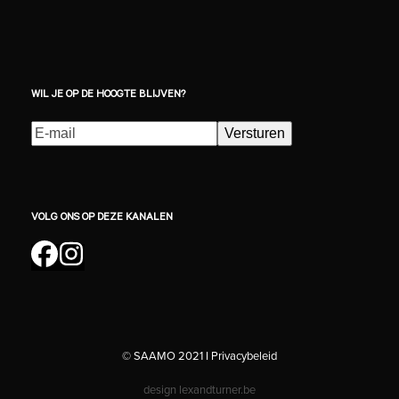
WIL JE OP DE HOOGTE BLIJVEN?
E-
Versturen
mailadres
(Vereist)
VOLG ONS OP DEZE KANALEN
Facebook
Instagram
© SAAMO 2021 I
Privacybeleid
design
lexandturner.be