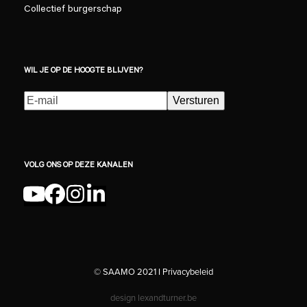
Collectief burgerschap
WIL JE OP DE HOOGTE BLIJVEN?
E-
Versturen
mailadres
(Vereist)
VOLG ONS OP DEZE KANALEN
YouTube
Facebook
Instagram
LinkedIn
© SAAMO 2021 I
Privacybeleid
design
lexandturner.be