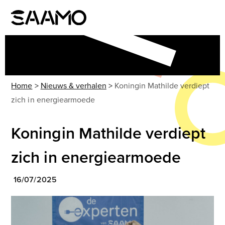
Skip
to
Open
Close
content
mobile
mobile
menu
menu
Home
>
Nieuws & verhalen
>
Koningin Mathilde verdiept
zich in energiearmoede
Koningin Mathilde verdiept
zich in energiearmoede
16/07/2025
Use
the
left