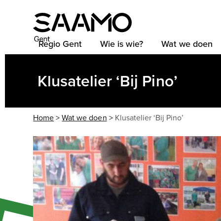
Skip
to
content
Regio Gent
Wie is wie?
Wat we doen
Klusatelier ‘Bij Pino’
Home
>
Wat we doen
>
Klusatelier ‘Bij Pino’