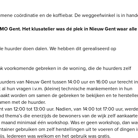
emene coördinatie en de koffiebar. De weggeefwinkel is in han
MO Gent. Het klusatelier was dé plek in Nieuw Gent waar alle
e huurder doen dalen. We hebben dit gerealiseerd op
aak voorkomende gebreken in de woning, die de huurders zelf
urders van Nieuw Gent tussen 14:00 uur en 16:00 uur terecht in
al hun vragen i.v.m. (kleine) technische mankementen in hun
aakt worden om samen de gebreken te bekijken en te herstelle
samen met de huurder.
an 12:00 tot 13:00 uur. Nadien, van 14:00 tot 17:00 uur, werd
d thema’s die enerzijds de bewoners van de wijk zelf aankaart
ere maand minimaal één workshop. Was er geen workshop, dan wa
ainer gebruiken om zelf herstellingen uit te voeren of dingen i
wijs. Iedereen was welkom en het gebruik was gratis.