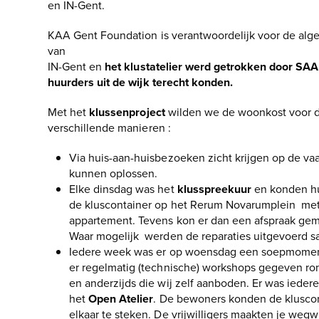
en IN-Gent.
KAA Gent Foundation is verantwoordelijk voor de alg
van
IN-Gent en
het klustatelier werd getrokken door SAA
huurders uit de wijk terecht konden.
Met het
klussenproject
wilden we de woonkost voor d
verschillende manieren :
Via huis-aan-huisbezoeken zicht krijgen op de v
kunnen oplossen.
Elke dinsdag was het
klusspreekuur
en konden hu
de kluscontainer op het Rerum Novarumplein met 
appartement. Tevens kon er dan een afspraak gem
Waar mogelijk werden de reparaties uitgevoerd 
Iedere week was er op woensdag een soepmoment v
er regelmatig (technische) workshops gegeven ron
en anderzijds die wij zelf aanboden. Er was ied
het
Open Atelier
. De bewoners konden de kluscont
elkaar te steken. De vrijwilligers maakten je weg