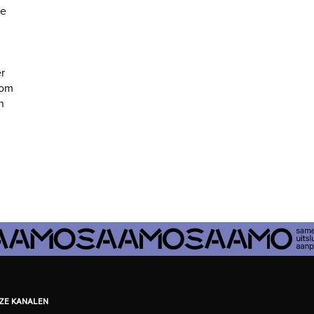
De
r
 om
n
EZE KANALEN