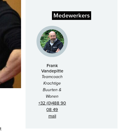
Medewerkers
Frank
Vandepitte
Teamcoach
Krachtige
Buurten &
Wonen
+32 (0)488 90
08 49
mail
t