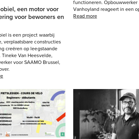
functioneren. Opbouwwerker 
biel, een motor voor
Vanhoyland reageert in een op
ering voor bewoners en
Read more
l is een project waarbij
, verplaatsbare constructies
ing creëren op leegstaande
n. Tineke Van Heesvelde,
rker voor SAAMO Brussel,
over.
re