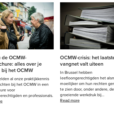
u de OCMW-
OCMW-crisis: het laatst
chure: alles over je
vangnet valt uiteen
n bij het OCMW
In Brussel hebben
leefloongerechtigden het als
lden al onze praktijkkennis
moeilijker om hun rechten ger
rechten bij het OCMW in een
te zien door, onder andere, de
hure voor
groeiende werkdruk bij…
erechtigden en professionals.
Read more
re