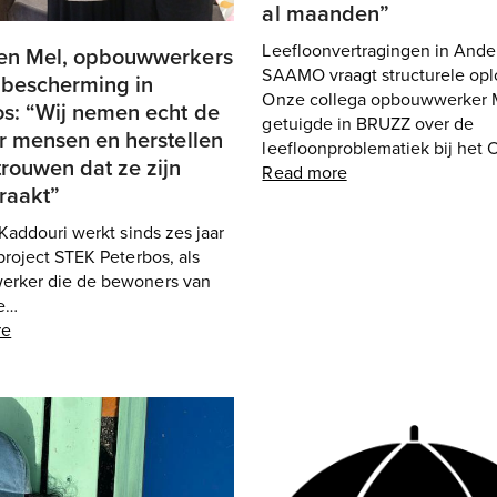
al maanden”
Leefloonvertragingen in Ander
 en Mel, opbouwwerkers
SAAMO vraagt structurele opl
 bescherming in
Onze collega opbouwwerker 
s: “Wij nemen echt de
getuigde in BRUZZ over de
or mensen en herstellen
leefloonproblematiek bij he
trouwen dat ze zijn
Read more
raakt”
 Kaddouri werkt sinds zes jaar
project STEK Peterbos, als
rker die de bewoners van
le…
re