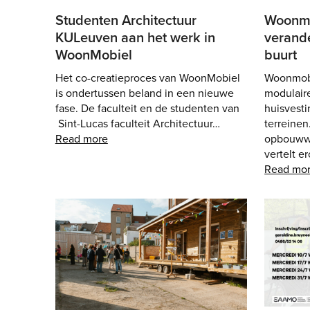
Studenten Architectuur
Woonmo
KULeuven aan het werk in
verand
WoonMobiel
buurt
Het co-creatieproces van WoonMobiel
Woonmobie
is ondertussen beland in een nieuwe
modulaire
fase. De faculteit en de studenten van
huisvest
Sint-Lucas faculteit Architectuur…
terreine
Read more
opbouwwe
vertelt er
Read mo