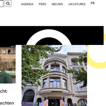
FR
Submit
AGENDA
PERS
NIEUWS
VACATURES
cht:
wachten