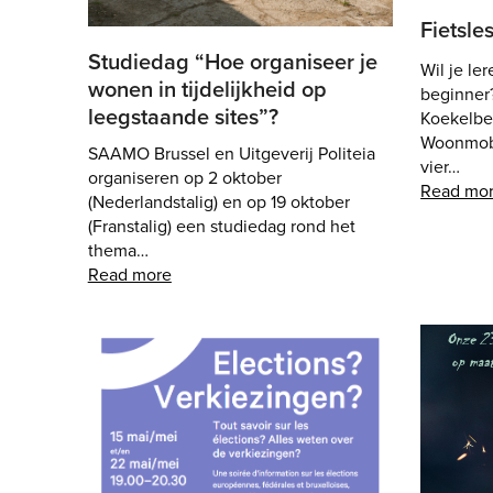
Fietsle
Studiedag “Hoe organiseer je
Wil je le
wonen in tijdelijkheid op
beginner
leegstaande sites”?
Koekelber
Woonmobi
SAAMO Brussel en Uitgeverij Politeia
vier…
organiseren op 2 oktober
Read mo
(Nederlandstalig) en op 19 oktober
(Franstalig) een studiedag rond het
thema…
Read more