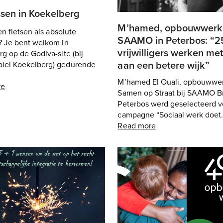
ssen in Koekelberg
M’hamed, opbouwwerk
ren fietsen als absolute
SAAMO in Peterbos: “2
? Je bent welkom in
vrijwilligers werken met
g op de Godiva-site (bij
aan een betere wijk”
el Koekelberg) gedurende
M’hamed El Ouali, opbouwwe
re
Samen op Straat bij SAAMO Br
Peterbos werd geselecteerd v
campagne “Sociaal werk doet
Read more