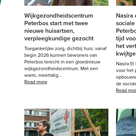
Wijkgezondheidscentrum
Nasira
Peterbos start met twee
sociale
nieuwe huisartsen,
Peterbo
verpleegkundige gezocht
tijd vo
het ver
Toegankelijke zorg, dichtbij huis: vanaf
kwijtge
begin 2026 kunnen bewoners van
Peterbos terecht in een gloednieuw
Nasira El
wijkgezondheidscentrum. Met een
voor het 
warm, meertalig…
opbouwwe
Read more
de socia
Read mo